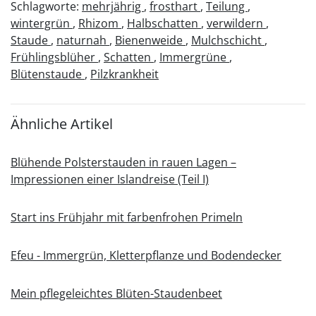
Schlagworte:
mehrjährig
,
frosthart
,
Teilung
,
wintergrün
,
Rhizom
,
Halbschatten
,
verwildern
,
Staude
,
naturnah
,
Bienenweide
,
Mulchschicht
,
Frühlingsblüher
,
Schatten
,
Immergrüne
,
Blütenstaude
,
Pilzkrankheit
Ähnliche Artikel
Blühende Polsterstauden in rauen Lagen –
Impressionen einer Islandreise (Teil I)
Start ins Frühjahr mit farbenfrohen Primeln
Efeu - Immergrün, Kletterpflanze und Bodendecker
Mein pflegeleichtes Blüten-Staudenbeet