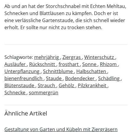
Ab und an hat der Storchschnabel mit Echten Mehltau,
Schnecken und Blattläusen zu kämpfen. Doch er ist
eine verlässliche Gartenstaude, die sich schnell wieder
erholt. Er sollte nur nicht zu trocken stehen.
Schlagworte:
mehrjährig
,
Ziergras
,
Winterschutz
,
Ausläufer
,
Rückschnitt
,
frosthart
,
Sonne
,
Rhizom
,
Unterpflanzung
,
Schnittblume
,
Halbschatten
,
bienenfreundlich
,
Staude
,
Bodendecker
,
Schädling
,
Blütenstaude
,
Strauch
,
Gehölz
,
Pilzkrankheit
,
Schnecke
,
sommergrün
Ähnliche Artikel
Gestaltung von Garten und Kübeln mit Ziergräsern