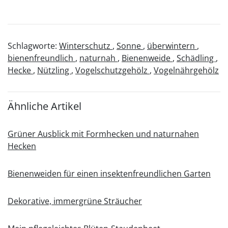
Schlagworte:
Winterschutz
,
Sonne
,
überwintern
,
bienenfreundlich
,
naturnah
,
Bienenweide
,
Schädling
,
Hecke
,
Nützling
,
Vogelschutzgehölz
,
Vogelnährgehölz
Ähnliche Artikel
Grüner Ausblick mit Formhecken und naturnahen
Hecken
Bienenweiden für einen insektenfreundlichen Garten
Dekorative, immergrüne Sträucher