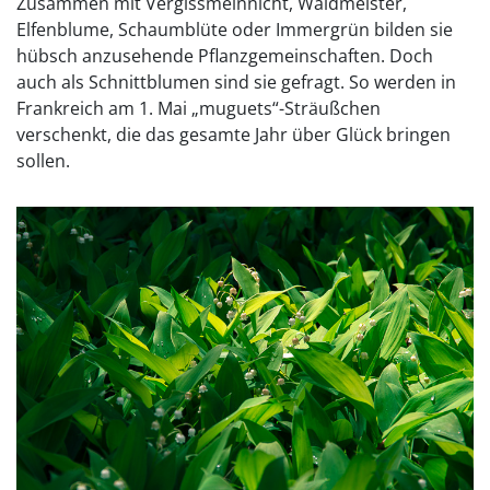
Zusammen mit Vergissmeinnicht, Waldmeister,
Elfenblume, Schaumblüte oder Immergrün bilden sie
hübsch anzusehende Pflanzgemeinschaften. Doch
auch als Schnittblumen sind sie gefragt. So werden in
Frankreich am 1. Mai „muguets“-Sträußchen
verschenkt, die das gesamte Jahr über Glück bringen
sollen.