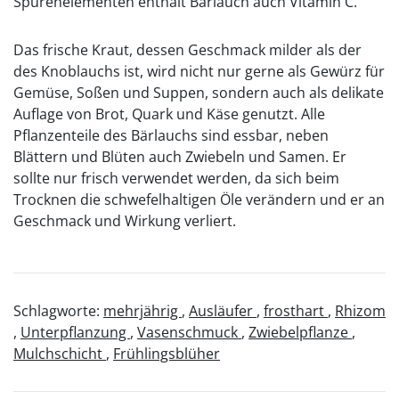
Spurenelementen enthält Bärlauch auch Vitamin C.
Das frische Kraut, dessen Geschmack milder als der
des Knoblauchs ist, wird nicht nur gerne als Gewürz für
Gemüse, Soßen und Suppen, sondern auch als delikate
Auflage von Brot, Quark und Käse genutzt. Alle
Pflanzenteile des Bärlauchs sind essbar, neben
Blättern und Blüten auch Zwiebeln und Samen. Er
sollte nur frisch verwendet werden, da sich beim
Trocknen die schwefelhaltigen Öle verändern und er an
Geschmack und Wirkung verliert.
Schlagworte:
mehrjährig
,
Ausläufer
,
frosthart
,
Rhizom
,
Unterpflanzung
,
Vasenschmuck
,
Zwiebelpflanze
,
Mulchschicht
,
Frühlingsblüher